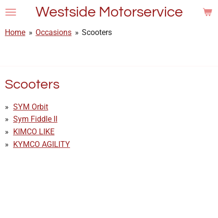
Westside Motorservice
Ga
direct
Home
»
Occasions
»
Scooters
naar
de
hoofdinhoud
Scooters
SYM Orbit
Sym Fiddle II
KIMCO LIKE
KYMCO AGILITY